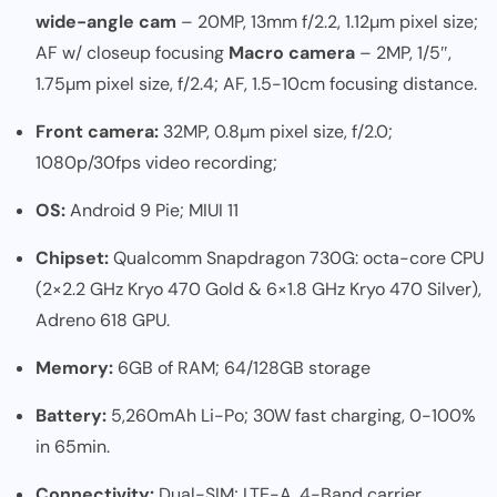
wide-angle cam
– 20MP, 13mm f/2.2, 1.12µm pixel size;
AF w/ closeup focusing
Macro camera
– 2MP, 1/5″,
1.75µm pixel size, f/2.4; AF, 1.5-10cm focusing distance.
Front camera:
32MP, 0.8µm pixel size, f/2.0;
1080p/30fps video recording;
OS:
Android 9 Pie; MIUI 11
Chipset:
Qualcomm Snapdragon 730G: octa-core CPU
(2×2.2 GHz Kryo 470 Gold & 6×1.8 GHz Kryo 470 Silver),
Adreno 618 GPU.
Memory:
6GB of RAM; 64/128GB storage
Battery:
5,260mAh Li-Po; 30W fast charging, 0-100%
in 65min.
Connectivity:
Dual-SIM; LTE-A, 4-Band carrier