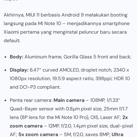
Akhirnya, MIUI 11 berbasis Android 9 melakukan booting
langsung pada Mi Note 10 – menjadikannya smartphone
Xiaomi pertama yang menginstal peluncur baru secara
default.
Body:
Aluminum frame, Gorilla Glass 5 front and back;
Display:
6.47″ curved AMOLED, droplet notch, 2340 x
1080px resolution, 19.5:9 aspect ratio, 398ppi; HDR 10
and DCI-P3 compliant.
Penta rear camera:
Main camera
– 108MP, 1/1.33″
Quad-Bayer sensor with 0.8µm pixel size, 25mm f/1.7
lens (8P lens for the Mi Note 10 Pro), OIS, Laser AF;
2x
zoom camera
– 12MP, f/2.0, 1.4µm pixel size, dual-pixel
AF;
5x zoom camera
– 5M, f/2.0, saves 8MP;
Ultra