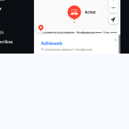
r
026
eriksa
6
p:
n