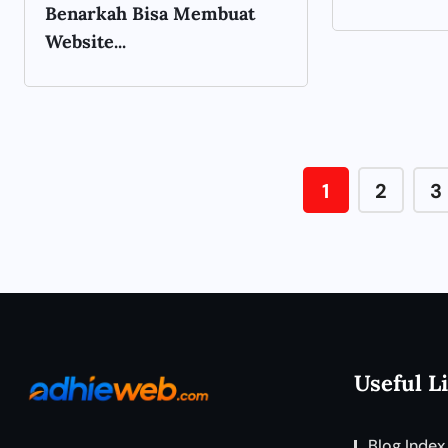
Benarkah Bisa Membuat
Website...
1
2
3
Useful L
Blog Index