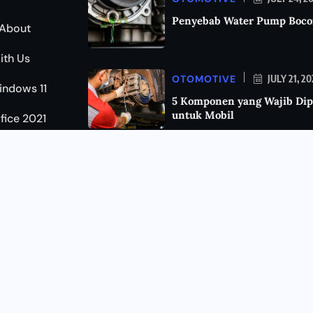
Penyebab Water Pump Boco
About
ith Us
OTOMOTIVE
JULY 21, 2
indows 11
5 Komponen yang Wajib Dip
untuk Mobil
ffice 2021
KEAMANAN
JULY 11, 202
Cara Mengetahui HP Disada
Kenali Tanda-Tandanya da