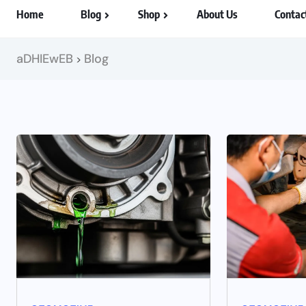
Home
Blog
Shop
About Us
Contac
aDHIEwEB
Blog
>