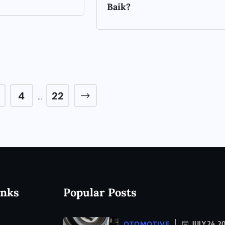
Baik?
4
22
…
inks
Popular Posts
OTOMOTIVE
JULY 24, 2