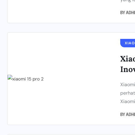
BY
ADH
XIAO
Xia
Ino
Xiaomi
perhat
Xiaomi 
BY
ADH