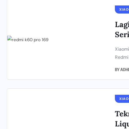
XIAO
Lag
Ser
Xiaomi
Redmi 
BY
ADH
XIAO
Tek
Liq