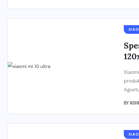
XIAO
Spe
120
Xiaomi
produk
Agustu
BY
ADH
XIAO