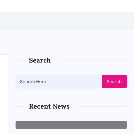
Search
BUSINESS
Search
Tips Memilih Jasa IT
Support yang Tepat untuk
Perusahaan
Recent News
JUNE 29, 2026