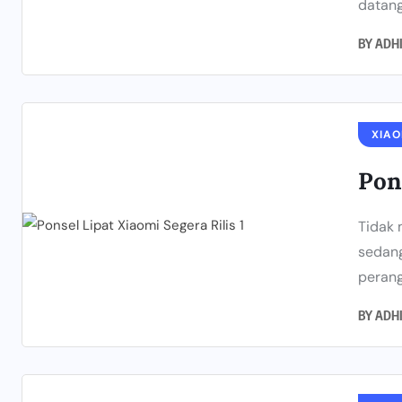
datang
BY
ADH
XIAO
Pon
Tidak 
sedang
perang
BY
ADH