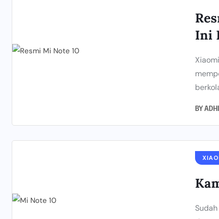
Res
Ini
Xiaomi
memper
berkol
BY
ADH
XIAO
Kam
Sudah 