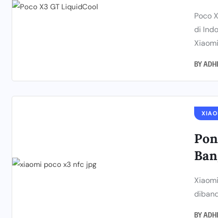
Poco X
di Ind
Xiaomi 
BY
ADH
XIAO
Pon
Ban
Xiaomi
diband
BY
ADH