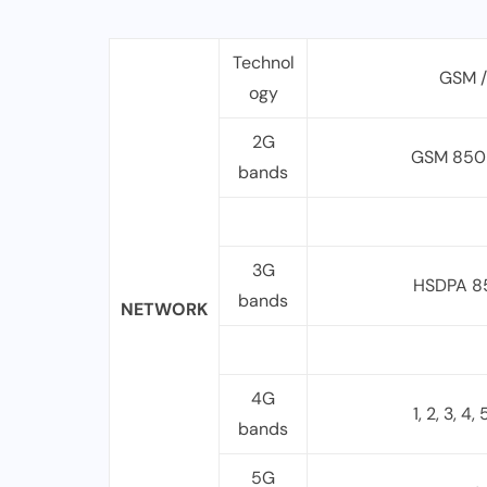
Technol
GSM /
ogy
2G
GSM 850 /
bands
3G
HSDPA 85
bands
NETWORK
4G
1, 2, 3, 4,
bands
5G