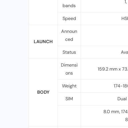
1
bands
Speed
HS
Announ
ced
LAUNCH
Status
Ava
Dimensi
159.2 mm x 73
ons
Weight
174-18
BODY
SIM
Dual
8.0 mm, 174
8