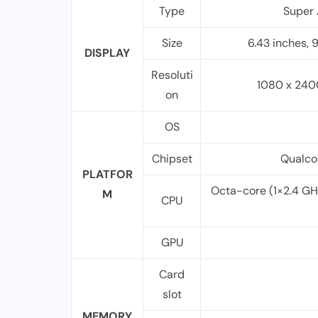
Type
Super 
Size
6.43 inches, 
DISPLAY
Resoluti
1080 x 2400
on
OS
Chipset
Qualco
PLATFOR
Octa-core (1×2.4 GH
M
CPU
GPU
Card
slot
MEMORY