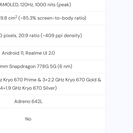
AMOLED, 120Hz, 1000 nits (peak)
2
99.8 cm
(~85.3% screen-to-body ratio)
 pixels, 20:9 ratio (~409 ppi density)
Android 11, Realme UI 2.0
mm Snapdragon 778G 5G (6 nm)
z Kryo 670 Prime & 3×2.2 GHz Kryo 670 Gold &
4×1.9 GHz Kryo 670 Silver)
Adreno 642L
No