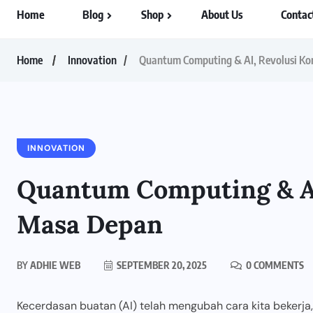
Home
Blog
Shop
About Us
Contac
Home
Innovation
Quantum Computing & AI, Revolusi K
INNOVATION
Quantum Computing & AI
Masa Depan
BY
ADHIE WEB
SEPTEMBER 20, 2025
0 COMMENTS
Kecerdasan buatan (AI) telah mengubah cara kita bekerja,