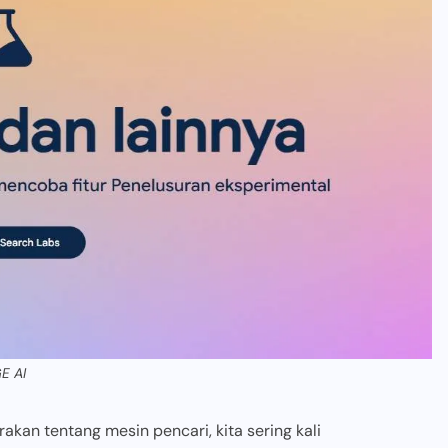
E AI
akan tentang mesin pencari, kita sering kali