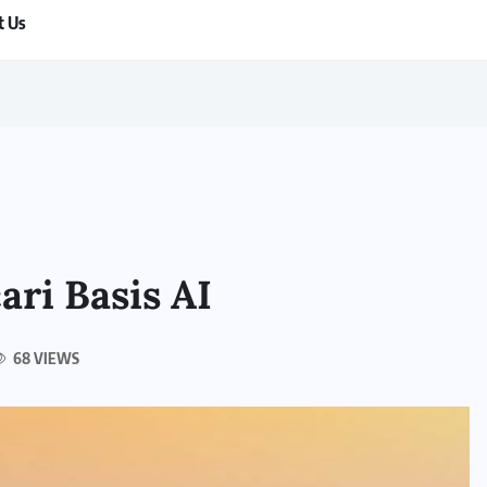
t Us
ri Basis AI
68 VIEWS