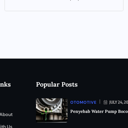
inks
Popular Posts
OTOMOTIVE
JULY 24, 2
Penyebab Water Pump Boco
About
ith Us