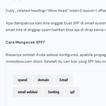
[ruby_related heading=”More Read” total=5 layout=1 offs
Apa dampaknya kalo kita enggak buat SPF di email system
email kita di anggap spam bahkan bisa aja di drop karna 
Cara Mengecek SPF?
Biasanya setelah Anda selesai konfigurasi, apabila propa
mxtoolbox.com disini. Setelah itu cari box yang SPF lalu
cpanel
domain
Email
email validasi
hosting
spf