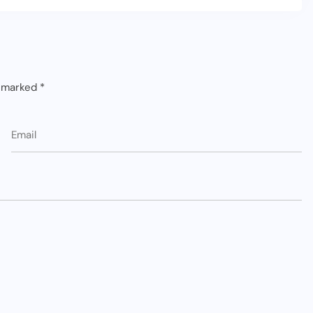
e marked
*