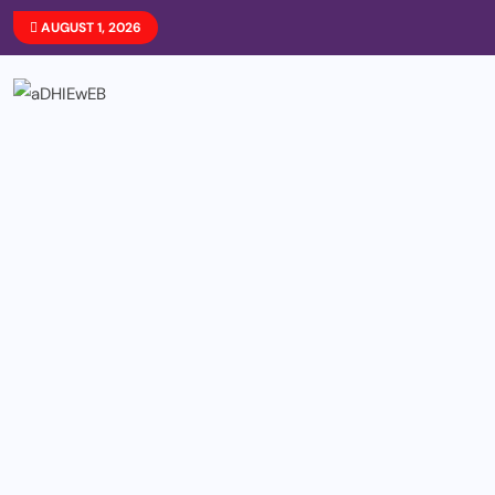
AUGUST 1, 2026