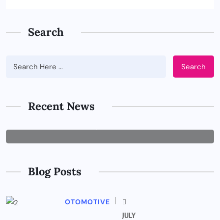
Search
Search
BUSINESS
Tips Memilih Jasa IT Support yang
Tepat untuk Perusahaan
Recent News
JUNE 29, 2026
Blog Posts
OTOMOTIVE
JULY