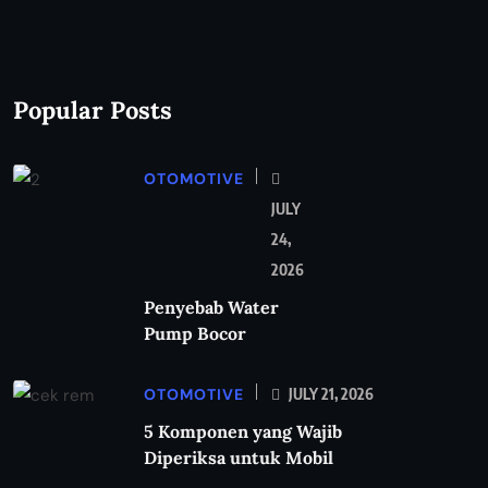
Popular Posts
OTOMOTIVE
JULY
24,
2026
Penyebab Water
Pump Bocor
OTOMOTIVE
JULY 21, 2026
5 Komponen yang Wajib
Diperiksa untuk Mobil