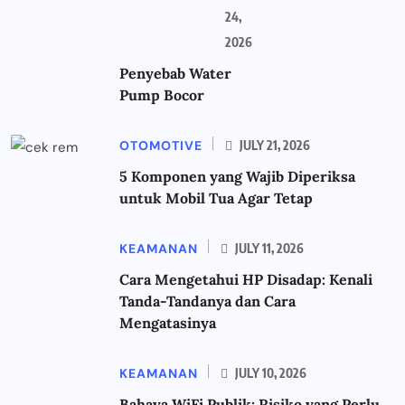
24,
2026
Penyebab Water
Pump Bocor
OTOMOTIVE
JULY 21, 2026
5 Komponen yang Wajib Diperiksa
untuk Mobil Tua Agar Tetap
KEAMANAN
JULY 11, 2026
Cara Mengetahui HP Disadap: Kenali
Tanda-Tandanya dan Cara
Mengatasinya
KEAMANAN
JULY 10, 2026
Bahaya WiFi Publik: Risiko yang Perlu