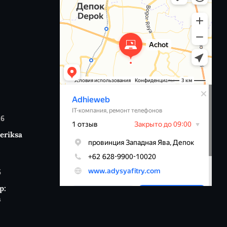
26
eriksa
6
p:
n