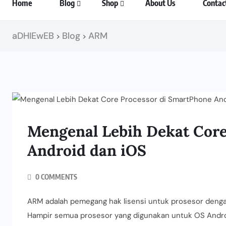
Home
Blog
Shop
About Us
Contac
aDHIEwEB
Blog
ARM
>
>
Mengenal Lebih Dekat Core
Android dan iOS
0 COMMENTS
ARM adalah pemegang hak lisensi untuk prosesor deng
Hampir semua prosesor yang digunakan untuk OS Andro