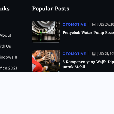
inks
Popular Posts
OTOMOTIVE
JULY 24, 2
Penyebab Water Pump Boco
About
ith Us
OTOMOTIVE
JULY 21, 2
indows 11
5 Komponen yang Wajib Dip
untuk Mobil
ffice 2021
KEAMANAN
JULY 11, 202
Cara Mengetahui HP Disada
Kenali Tanda-Tandanya da