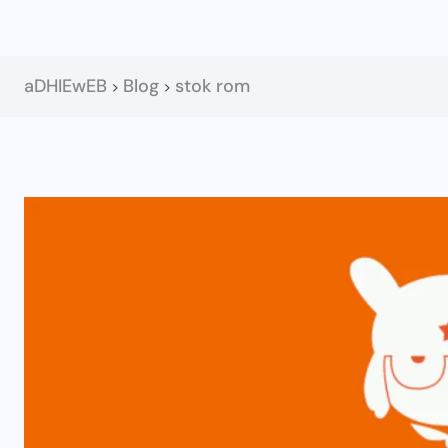
aDHIEwEB
Blog
stok rom
>
>