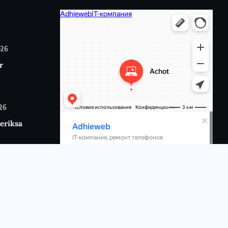
026
r
026
eriksa
6
p:
n