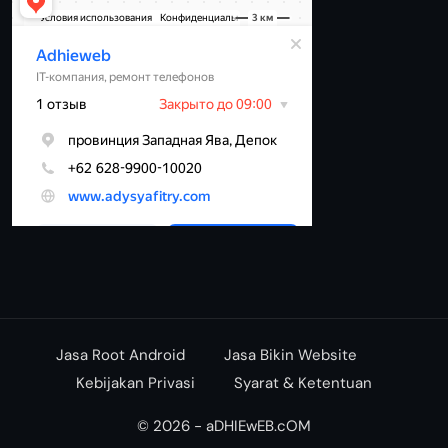
Jasa Root Android
Jasa Bikin Website
Kebijakan Privasi
Syarat & Ketentuan
© 2026 - aDHIEwEB.cOM