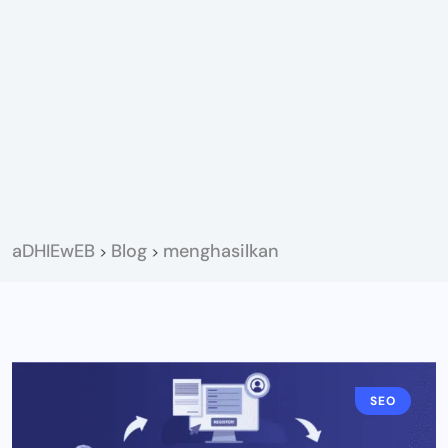
aDHIEwEB
Blog
menghasilkan
>
>
SEO