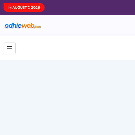
AUGUST 7, 2026