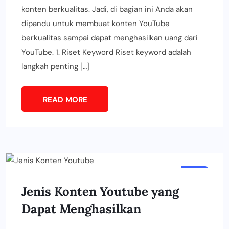
konten berkualitas. Jadi, di bagian ini Anda akan
dipandu untuk membuat konten YouTube
berkualitas sampai dapat menghasilkan uang dari
YouTube. 1. Riset Keyword Riset keyword adalah
langkah penting […]
READ MORE
SEO
Jenis Konten Youtube yang
Dapat Menghasilkan