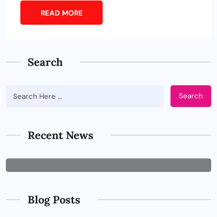
READ MORE
Search
Search
BUSINESS
Tips Memilih Jasa IT Support yang
Tepat untuk Perusahaan
Recent News
JUNE 29, 2026
Blog Posts