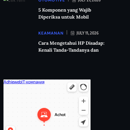
OTOMOTIVE
5 Komponen yang Wajib
Diperiksa untuk Mobil
KEAMANAN
JULY 11, 2026
Cara Mengetahui HP Disadap:
Kenali Tanda-Tandanya dan