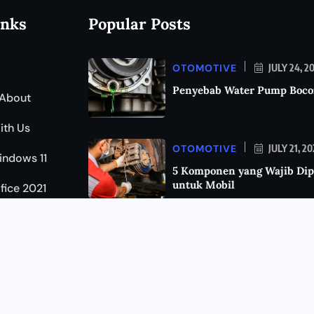
inks
Popular Posts
OTOMOTIVE
JULY 24, 2
Penyebab Water Pump Boco
About
ith Us
OTOMOTIVE
JULY 21, 2
indows 11
5 Komponen yang Wajib Dip
untuk Mobil
ffice 2021
KEAMANAN
JULY 11, 202
Cara Mengetahui HP Disada
Kenali Tanda-Tandanya da