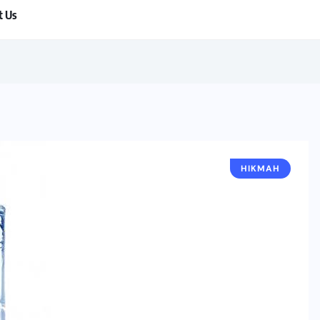
t Us
HIKMAH