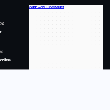
026
r
026
eriksa
6
p:
n