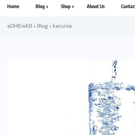
Home
Blog
Shop
About Us
Contac
aDHIEwEB
Blog
karunia
>
>