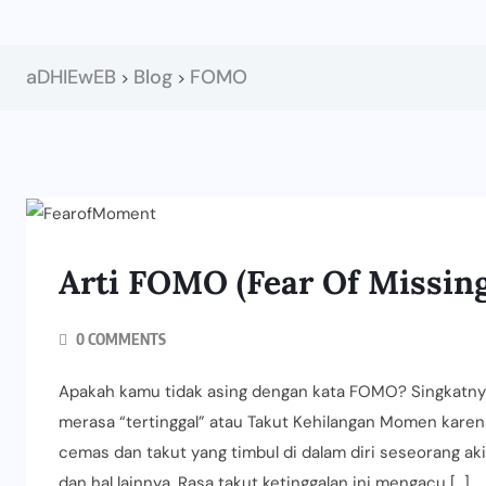
aDHIEwEB
Blog
FOMO
>
>
Arti FOMO (Fear Of Missin
0 COMMENTS
Apakah kamu tidak asing dengan kata FOMO? Singkatnya
merasa “tertinggal” atau Takut Kehilangan Momen karena
cemas dan takut yang timbul di dalam diri seseorang akib
dan hal lainnya. Rasa takut ketinggalan ini mengacu […]