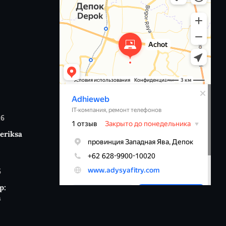
26
eriksa
6
p:
n