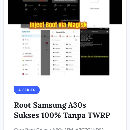
A SERIES
Root Samsung A30s
Sukses 100% Tanpa TWRP
Cara Root Galaxy A30s (SM-A307GN/DS)