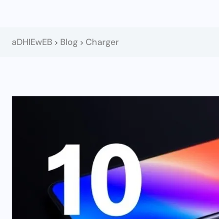
aDHIEwEB
Blog
Charger
>
>