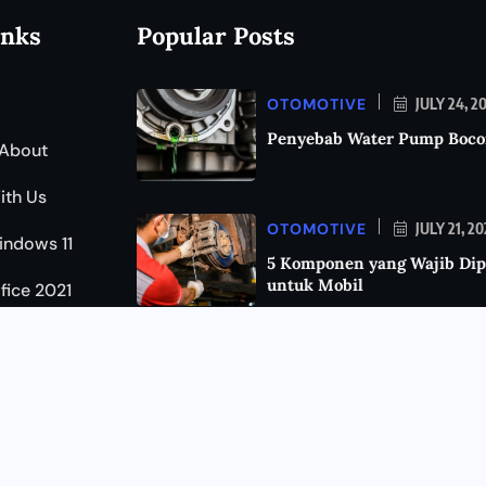
inks
Popular Posts
OTOMOTIVE
JULY 24, 2
Penyebab Water Pump Boco
About
ith Us
OTOMOTIVE
JULY 21, 2
indows 11
5 Komponen yang Wajib Dip
untuk Mobil
ffice 2021
KEAMANAN
JULY 11, 202
Cara Mengetahui HP Disada
Kenali Tanda-Tandanya da