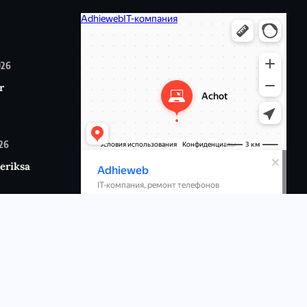
026
r
026
eriksa
6
p:
n