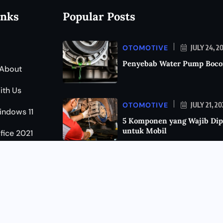
inks
Popular Posts
OTOMOTIVE
JULY 24, 2
Penyebab Water Pump Boco
About
ith Us
OTOMOTIVE
JULY 21, 2
indows 11
5 Komponen yang Wajib Dip
untuk Mobil
ffice 2021
KEAMANAN
JULY 11, 202
Cara Mengetahui HP Disada
Kenali Tanda-Tandanya da