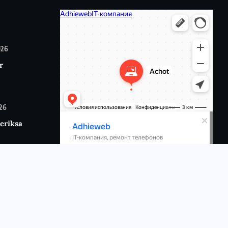
026
r
026
eriksa
6
p:
n