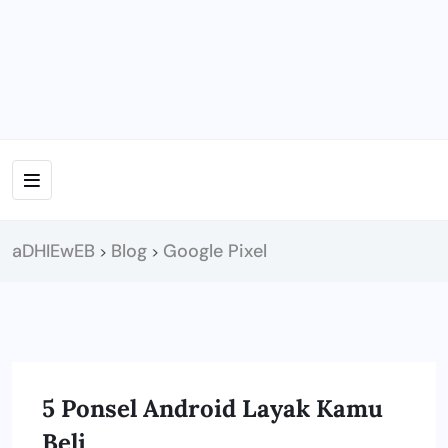
aDHIEwEB
Blog
Google Pixel
>
>
5 Ponsel Android Layak Kamu
GADGETMU
Beli