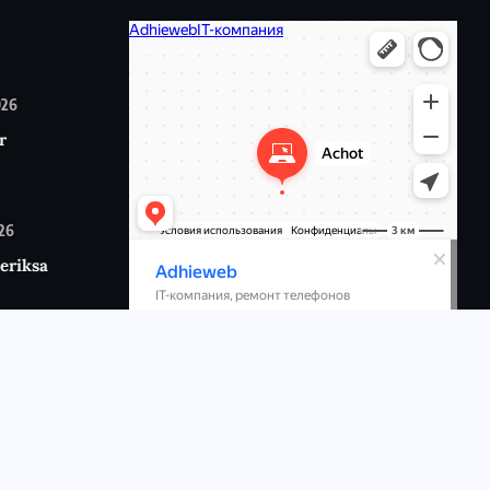
026
r
026
eriksa
6
p:
n