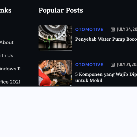
inks
Popular Posts
OTOMOTIVE
JULY 24, 2
Penyebab Water Pump Boco
About
ith Us
OTOMOTIVE
JULY 21, 2
indows 11
5 Komponen yang Wajib Dip
untuk Mobil
ffice 2021
KEAMANAN
JULY 11, 202
Cara Mengetahui HP Disada
Kenali Tanda-Tandanya da