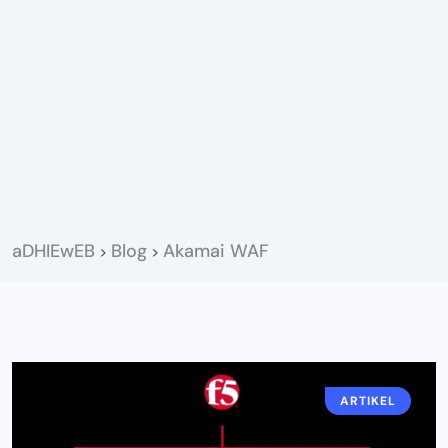
aDHIEwEB
Blog
Akamai WAF
>
>
ARTIKEL